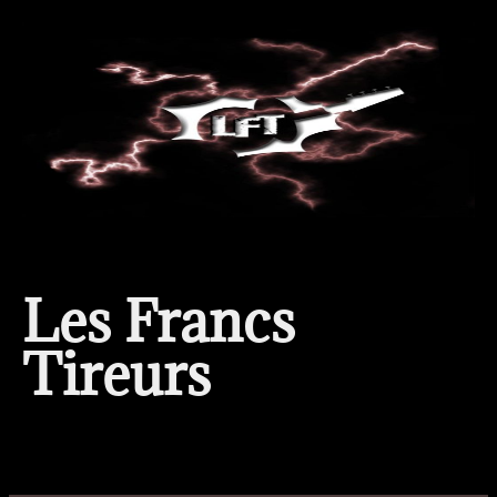
LAW
Justice? -You get justice in the next
world, in this world you have the
law.
Par
nynios
23 janvier 2021
Lorem ipsum dolor sit amet, consectetur
Les Francs
adipiscing elit. Suspendisse nec quam vitae tellus
malesuada vehicula. Mauris interdum erat non
Tireurs
mauris commodo, eu aliquam tortor viverra. Fusce
ac arcu non velit ultricies lacinia et vel libero.
Aliquam vitae aliquet diam, vitae posuere felis.
Donec iaculis dui sit amet purus sollicitudin, id