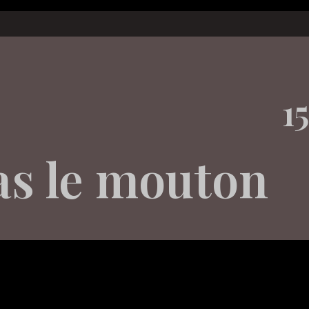
1
pas le mouton