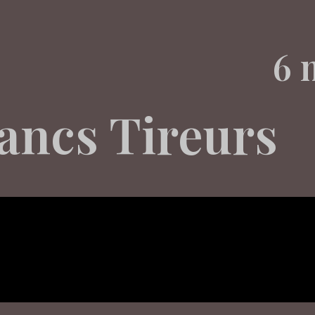
6 
rancs Tireurs