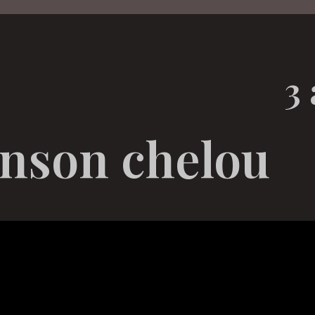
3 
anson chelou