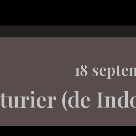
18 septe
turier (de Ind